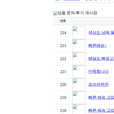
상품 문의/후기 게시판
번호
색상도 남에 
224
빠른배송~
223
배달도 빠르고
222
만족합니다
221
조아여완전
220
빠른 배송 고
219
빠른 배송 고
218