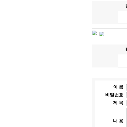
이 름
비밀번호
제 목
내 용