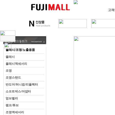
고객
플래시/조명/노출용품
플래시
플래시액세서리
조명
조명스탠드
반도어/허니컴/리플렉터
소프트박스/어댑터
엄브렐러
램프/튜브
조명액세서리