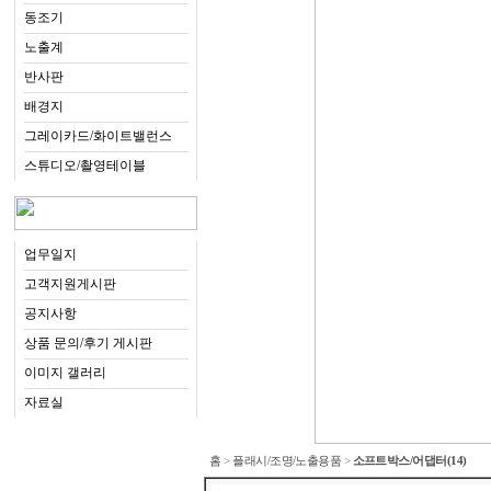
동조기
노출계
반사판
배경지
그레이카드/화이트밸런스
스튜디오/촬영테이블
업무일지
고객지원게시판
공지사항
상품 문의/후기 게시판
이미지 갤러리
자료실
홈
>
플래시/조명/노출용품
>
소프트박스/어댑터
(14)