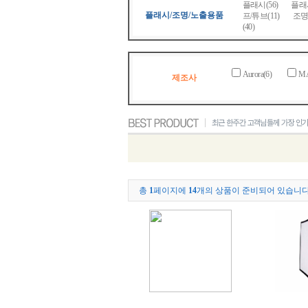
플래시(56)
플래
플래시/조명/노출용품
프/튜브(11)
조명
(40)
Aurora(6)
MA
제조사
총
1
페이지에
14
개의 상품이 준비되어 있습니다