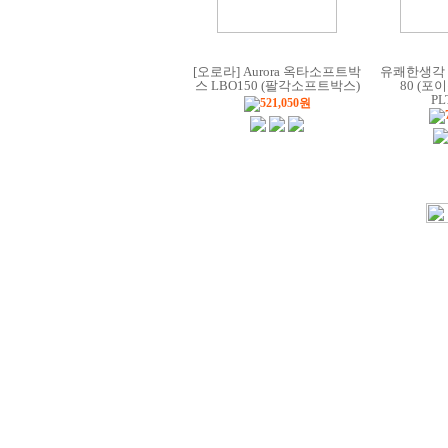
[오로라] Aurora 옥타소프트박
유쾌한생각 
스 LBO150 (팔각소프트박스)
80 (포이
PL
521,050원